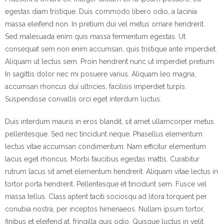
egestas diam tristique. Duis commodo libero odio, a lacinia
massa eleifend non. In pretium dui vel metus ornare hendrerit.
Sed malesuada enim quis massa fermentum egestas. Ut
consequat sem non enim accumsan, quis tristique ante imperdiet.
Aliquam ut lectus sem. Proin hendrerit nunc ut imperdiet pretium.
In sagittis dolor nec mi posuere varius. Aliquam leo magna,
accumsan rhoncus dui ultricies, facilisis imperdiet turpis.
Suspendisse convallis orci eget interdum luctus.
Duis interdum mauris in eros blandit, sit amet ullamcorper metus
pellentesque. Sed nec tincidunt neque. Phasellus elementum
lectus vitae accumsan condimentum. Nam efficitur elementum
lacus eget rhoncus. Morbi faucibus egestas mattis. Curabitur
rutrum lacus sit amet elementum hendrerit. Aliquam vitae lectus in
tortor porta hendrerit. Pellentesque et tincidunt sem. Fusce vel
massa tellus. Class aptent taciti sociosqu ad litora torquent per
conubia nostra, per inceptos himenaeos. Nullam ipsum tortor,
finibus et eleifend at, fringilla quis odio. Quisque luctus in velit