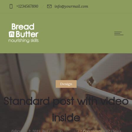
+1234567890
info@yourmail.com
Design
Standard post with video
inside
February 2, 2015
by
DFDevelopment
2
Comments
737 Views